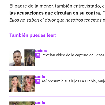
El padre de la menor, también entrevistado, e
las acusaciones que circulan en su contra.
“
Ellos no saben el dolor que nosotros tenemos 
También puedes leer:
Noticias
Revelan video de la captura de César
Nación
Así presumía sus lujos La Diabla, muj
Nación