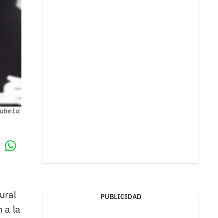
tube La
Whatsapp
k
ural
PUBLICIDAD
 a la