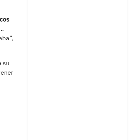
icos
..
aba”,
 su
tener