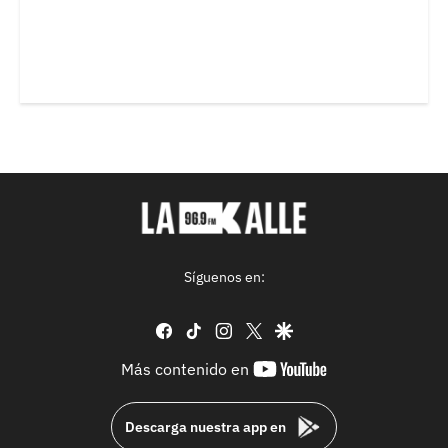
Síguenos en:
facebook
tiktok
instagram
twitter
google
youtube-
Más contenido en
footer
Descarga nuestra app en