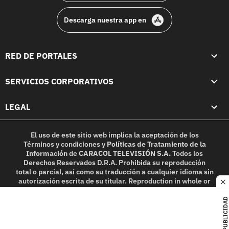
Descarga nuestra app en
RED DE PORTALES
SERVICIOS CORPORATIVOS
LEGAL
El uso de este sitio web implica la aceptación de los
Términos y condiciones
y
Políticas de Tratamiento de la
Información
de
CARACOL TELEVISIÓN S.A.
Todos los
Derechos Reservados D.R.A. Prohibida su reproducción
total o parcial, así como su traducción a cualquier idioma sin
autorización escrita de su titular. Reproduction in whole or
c
in part, or translation without written permission is
prohibited. All rights reserved 2025.
PUBLICIDAD
MIEMBRO DE: