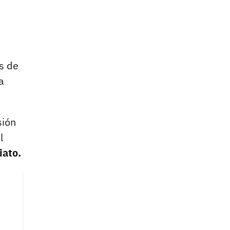
s de
a
sión
l
iato.