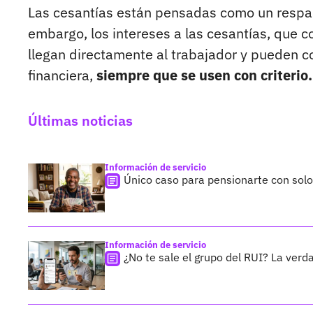
Las cesantías están pensadas como un respald
embargo, los intereses a las cesantías, que 
llegan directamente al trabajador y pueden c
financiera,
siempre que se usen con criterio.
Últimas noticias
Información de servicio
Único caso para pensionarte con sol
Información de servicio
¿No te sale el grupo del RUI? La verda