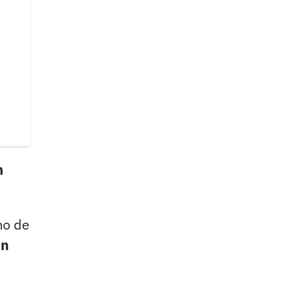
n
no de
un