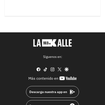
Síguenos en:
facebook
tiktok
instagram
twitter
google
youtube-
Más contenido en
footer
Descarga nuestra app en