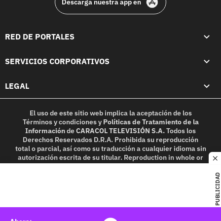
Descarga nuestra app en
RED DE PORTALES
SERVICIOS CORPORATIVOS
LEGAL
El uso de este sitio web implica la aceptación de los
Términos y condiciones
y
Políticas de Tratamiento de la
Información
de
CARACOL TELEVISIÓN S.A.
Todos los
Derechos Reservados D.R.A. Prohibida su reproducción
total o parcial, así como su traducción a cualquier idioma sin
autorización escrita de su titular. Reproduction in whole or
c
in part, or translation without written permission is
prohibited. All rights reserved 2025.
PUBLICIDAD
MIEMBRO DE: