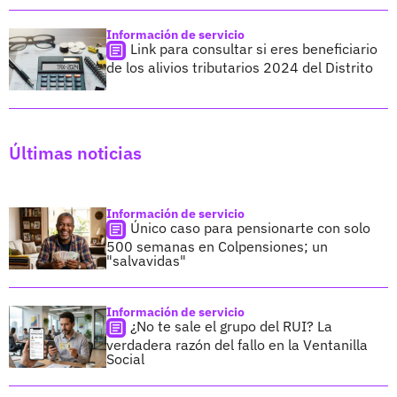
Información de servicio
Link para consultar si eres beneficiario
de los alivios tributarios 2024 del Distrito
Últimas noticias
Información de servicio
Único caso para pensionarte con solo
500 semanas en Colpensiones; un
"salvavidas"
Información de servicio
¿No te sale el grupo del RUI? La
verdadera razón del fallo en la Ventanilla
Social