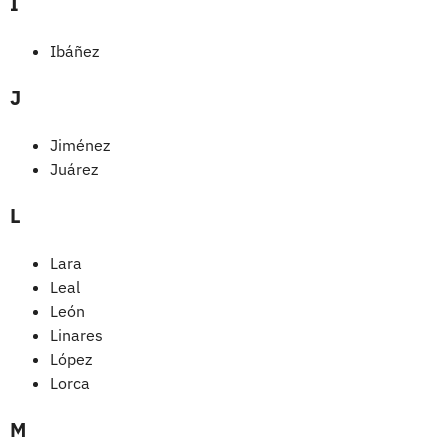
I
Ibáñez
J
Jiménez
Juárez
L
Lara
Leal
León
Linares
López
Lorca
M