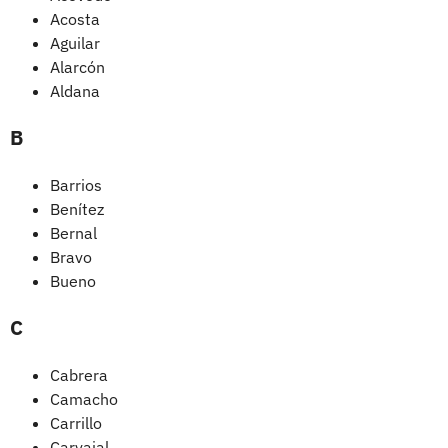
Acosta
Aguilar
Alarcón
Aldana
B
Barrios
Benítez
Bernal
Bravo
Bueno
C
Cabrera
Camacho
Carrillo
Carvajal