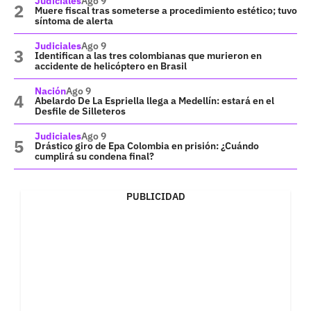
Judiciales
Ago 9
Muere fiscal tras someterse a procedimiento estético; tuvo
síntoma de alerta
Judiciales
Ago 9
Identifican a las tres colombianas que murieron en
accidente de helicóptero en Brasil
Nación
Ago 9
Abelardo De La Espriella llega a Medellín: estará en el
Desfile de Silleteros
Judiciales
Ago 9
Drástico giro de Epa Colombia en prisión: ¿Cuándo
cumplirá su condena final?
PUBLICIDAD