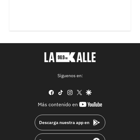
Síguenos en:
facebook
tiktok
instagram
twitter
google
youtube-
Más contenido en
footer
Descarga nuestra app en