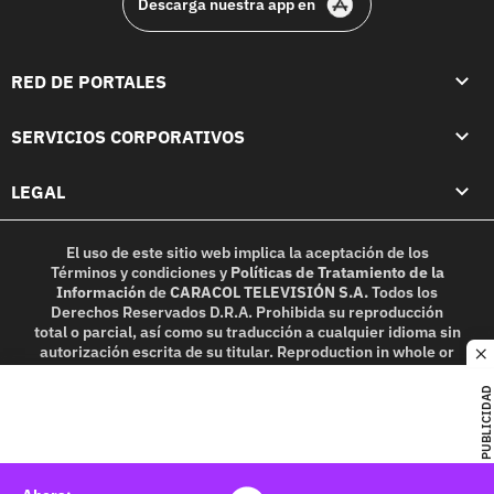
Descarga nuestra app en
RED DE PORTALES
SERVICIOS CORPORATIVOS
LEGAL
El uso de este sitio web implica la aceptación de los
Términos y condiciones
y
Políticas de Tratamiento de la
Información
de
CARACOL TELEVISIÓN S.A.
Todos los
Derechos Reservados D.R.A. Prohibida su reproducción
total o parcial, así como su traducción a cualquier idioma sin
autorización escrita de su titular. Reproduction in whole or
c
in part, or translation without written permission is
prohibited. All rights reserved 2025.
PUBLICIDAD
MIEMBRO DE: