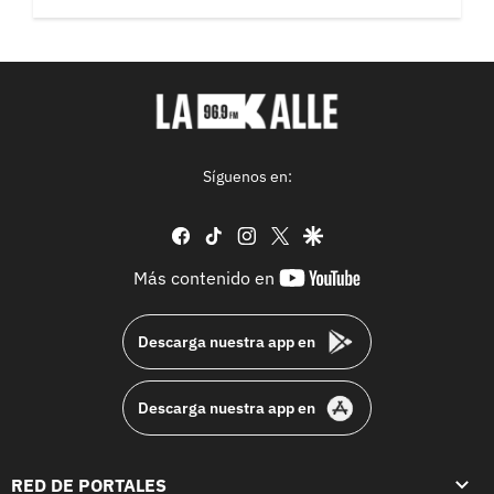
Síguenos en:
facebook
tiktok
instagram
twitter
google
youtube-
Más contenido en
footer
Descarga nuestra app en
Descarga nuestra app en
RED DE PORTALES