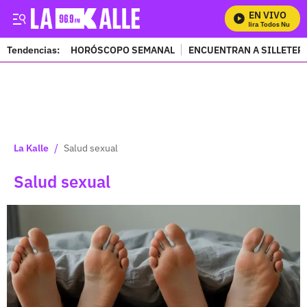
EN VIVO
Mira Todos Nuestros 
Tendencias:
HORÓSCOPO SEMANAL
ENCUENTRAN A SILLETER
PUBLICIDAD
/
La Kalle
Salud sexual
Salud sexual