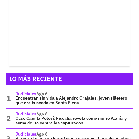
LO MÁS RECIENTE
Judiciales
Ago 6
Encuentran sin vida a Alejandro Grajales, joven silletero
que era buscado en Santa Elena
Judiciales
Ago 6
Caso Camila Potosí: Fiscalía revela cómo murió Alahía y
suma delito contra los capturados
Judiciales
Ago 6
Pareja atacada en Fusagasugá presumía fajos de billetes y