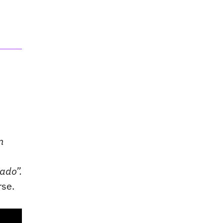
n
ado”.
rse.