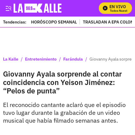
EN VIVO
Mira Todos Nuestros Pr
Tendencias:
HORÓSCOPO SEMANAL
TRASLADAN A EPA COLOM
PUBLICIDAD
/
/
/
La Kalle
Entretenimiento
Farándula
Giovanny Ayala sorprend
Giovanny Ayala sorprende al contar
coincidencia con Yeison Jiménez:
“Pelos de punta”
El reconocido cantante aclaró que el episodio
tuvo lugar durante la grabación de un video
musical que había filmado semanas antes.