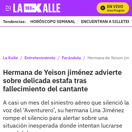
EN VIVO
Mi
Tendencias:
HORÓSCOPO SEMANAL
ENCUENTRAN A SILLETER
PUBLICIDAD
/
/
/
La Kalle
Entretenimiento
Farándula
Hermana de Yeison jimén
Hermana de Yeison jiménez advierte
sobre delicada estafa tras
fallecimiento del cantante
A casi un mes del siniestro aéreo que silenció la
voz del ‘Aventurero’, su hermana Lina Jiménez
rompe el silencio para alertar sobre una
situación inesperada donde intentan lucrarse