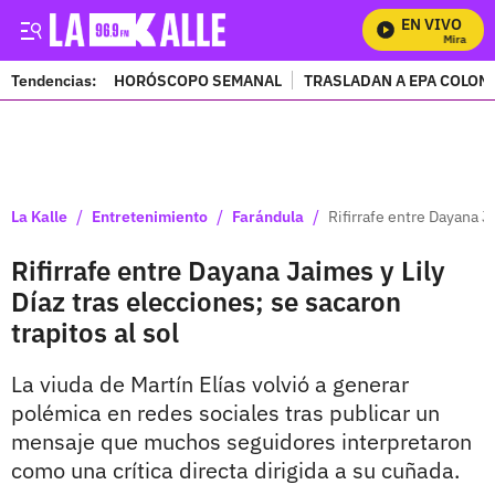
EN VIVO
Mira Todos 
Tendencias:
HORÓSCOPO SEMANAL
TRASLADAN A EPA COLOM
PUBLICIDAD
/
/
/
La Kalle
Entretenimiento
Farándula
Rifirrafe entre Dayana Ja
Rifirrafe entre Dayana Jaimes y Lily
Díaz tras elecciones; se sacaron
trapitos al sol
La viuda de Martín Elías volvió a generar
polémica en redes sociales tras publicar un
mensaje que muchos seguidores interpretaron
como una crítica directa dirigida a su cuñada.