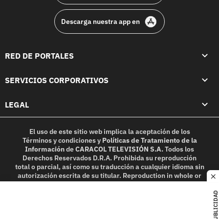
Descarga nuestra app en
RED DE PORTALES
SERVICIOS CORPORATIVOS
LEGAL
El uso de este sitio web implica la aceptación de los
Términos y condiciones
y
Políticas de Tratamiento de la
Información
de
CARACOL TELEVISIÓN S.A.
Todos los
Derechos Reservados D.R.A. Prohibida su reproducción
total o parcial, así como su traducción a cualquier idioma sin
autorización escrita de su titular. Reproduction in whole or
c
in part, or translation without written permission is
prohibited. All rights reserved 2025.
PUBLICIDAD
MIEMBRO DE: