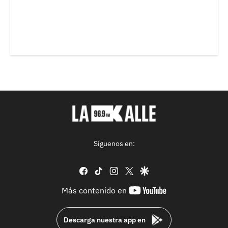
Síguenos en:
facebook
tiktok
instagram
twitter
google
youtube-
Más contenido en
footer
Descarga nuestra app en