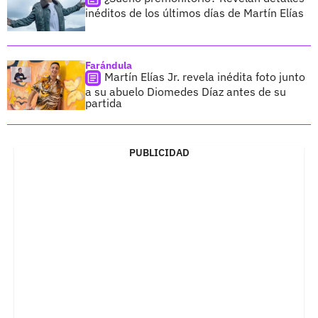
inéditos de los últimos días de Martín Elías
Farándula
Martín Elías Jr. revela inédita foto junto
a su abuelo Diomedes Díaz antes de su
partida
PUBLICIDAD