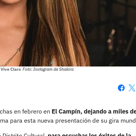
 Vive Claro
Foto: Instagram de Shakira
Faceboo
X
echas en febrero en
El Campín, dejando a miles d
ma para esta nueva presentación de su gira mundi
 Distrito Cultural,
para escuchar los éxitos de la