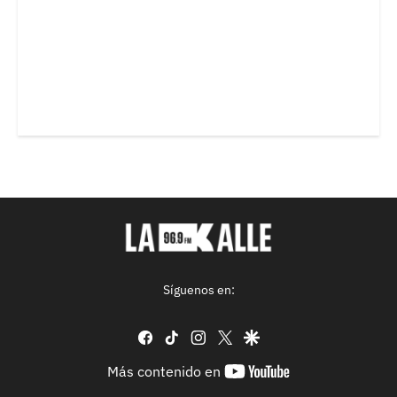
Síguenos en:
facebook
tiktok
instagram
twitter
google
youtube-
Más contenido en
footer