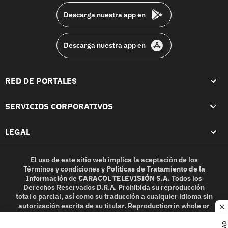
Descarga nuestra app en
Descarga nuestra app en
RED DE PORTALES
SERVICIOS CORPORATIVOS
LEGAL
El uso de este sitio web implica la aceptación de los
Términos y condiciones
y
Políticas de Tratamiento de la
Información
de
CARACOL TELEVISIÓN S.A.
Todos los
Derechos Reservados D.R.A. Prohibida su reproducción
total o parcial, así como su traducción a cualquier idioma sin
autorización escrita de su titular. Reproduction in whole or
c
in part, or translation without written permission is
prohibited. All rights reserved 2025.