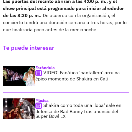
Las puertas del recinto abrirán a las 4:00 p. m., y el
show principal está programado para iniciar alrededor
de las 8:30 p. m..
De acuerdo con la organización, el
concierto tendrá una duración cercana a tres horas, por lo
que finalizaría poco antes de la medianoche.
Te puede interesar
Farándula
VIDEO: Fanática 'pantallera' arruina
épico momento de Shakira en Cali
Música
Shakira como toda una 'loba' sale en
defensa de Bad Bunny tras anuncio del
Super Bowl LX