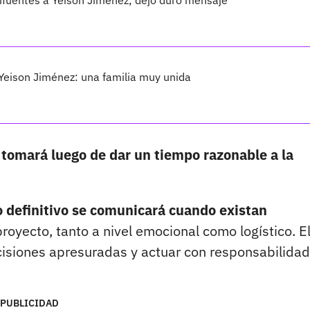
fuentes a Yeison Jiménez; dejó duro mensaje
e Yeison Jiménez: una familia muy unida
e tomará luego de dar un tiempo razonable a la
o definitivo se comunicará cuando existan
royecto, tanto a nivel emocional como logístico. E
ecisiones apresuradas y actuar con responsabilidad
PUBLICIDAD