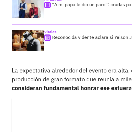
“A mi papá le dio un paro”: crudas pa
Virales
Reconocida vidente aclara si Yeison J
La expectativa alrededor del evento era alta
producción de gran formato que reunía a mile
consideran fundamental honrar ese esfuerz