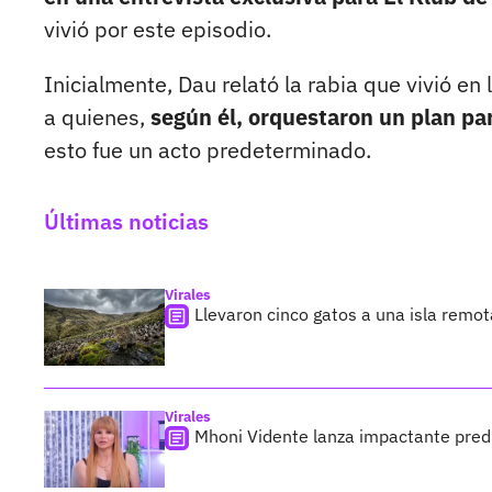
vivió por este episodio.
Inicialmente, Dau relató la rabia que vivió e
a quienes,
según él, orquestaron un plan par
esto fue un acto predeterminado.
Últimas noticias
Virales
Llevaron cinco gatos a una isla remo
Virales
Mhoni Vidente lanza impactante predi