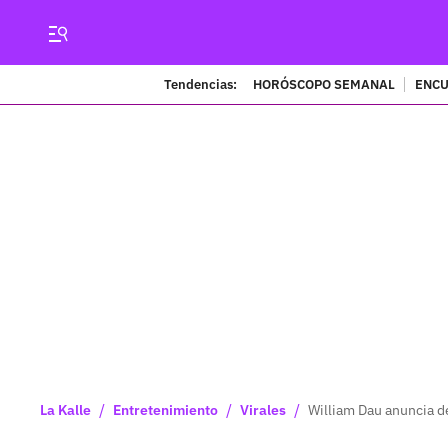
Tendencias:
HORÓSCOPO SEMANAL
ENCU
/
/
/
La Kalle
Entretenimiento
Virales
William Dau anuncia 