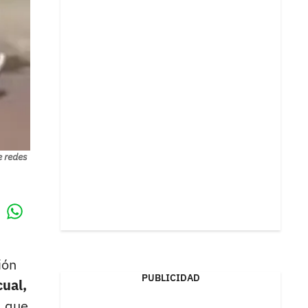
e redes
Whatsapp
k
ión
PUBLICIDAD
cual,
a que