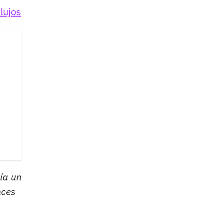
lujos
ía un
nces