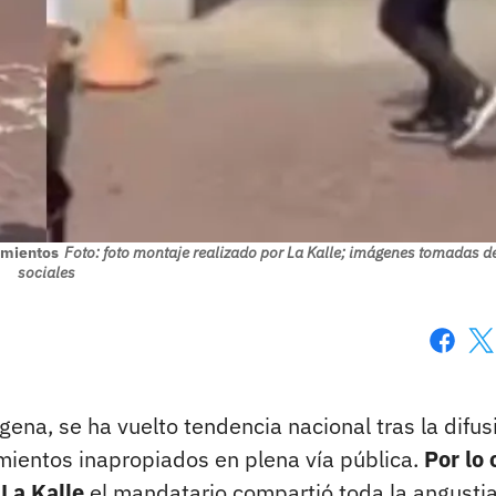
amientos
Foto: foto montaje realizado por La Kalle; imágenes tomadas d
sociales
Faceboo
X
ena, se ha vuelto tendencia nacional tras la difus
amientos inapropiados en plena vía pública.
Por lo 
 La Kalle
el mandatario compartió toda la angusti