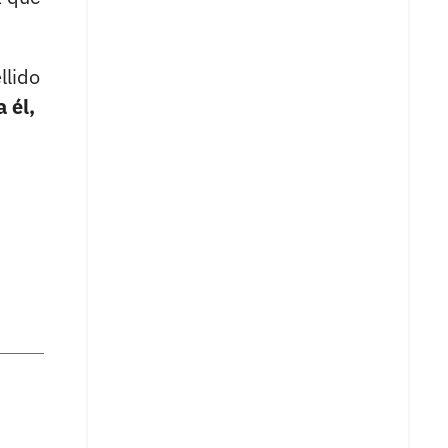
llido
 él,