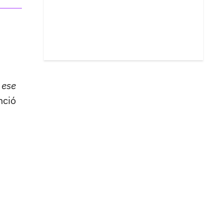
 ese
nció