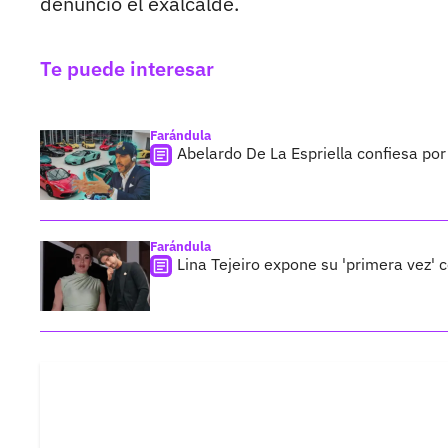
denunció el exalcalde.
Te puede interesar
Farándula
Abelardo De La Espriella confiesa po
Farándula
Lina Tejeiro expone su 'primera vez' c