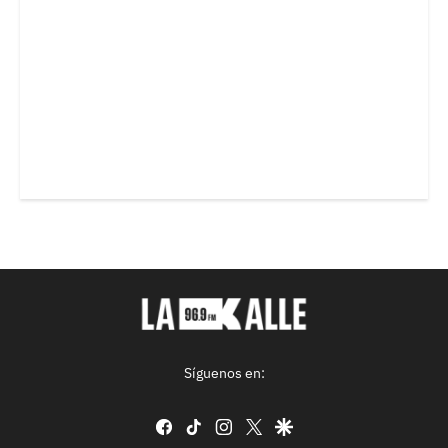
Síguenos en:
facebook
tiktok
instagram
twitter
google