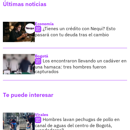
Últimas noticias
Economía
¿Tienes un crédito con Nequi? Esto
pasará con tu deuda tras el cambio
Bogotá
Los encontraron llevando un cadáver en
una hamaca: tres hombres fueron
capturados
Te puede interesar
Virales
Hombres lavan pechugas de pollo en
canal de aguas del centro de Bogotá,
¿vendedores?