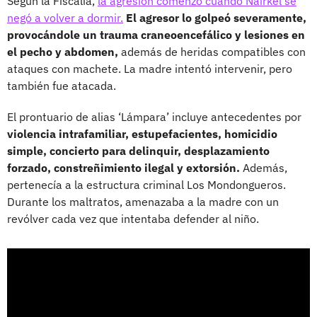
Según la Fiscalía,
la agresión comenzó cuando Nairkel se
negó a volver a dormir.
El agresor lo golpeó severamente,
provocándole un trauma craneoencefálico y lesiones en
el pecho y abdomen,
además de heridas compatibles con
ataques con machete. La madre intentó intervenir, pero
también fue atacada.
El prontuario de alias ‘Lámpara’ incluye antecedentes por
violencia intrafamiliar, estupefacientes, homicidio
simple, concierto para delinquir, desplazamiento
forzado, constreñimiento ilegal y extorsión.
Además,
pertenecía a la estructura criminal Los Mondongueros.
Durante los maltratos, amenazaba a la madre con un
revólver cada vez que intentaba defender al niño.