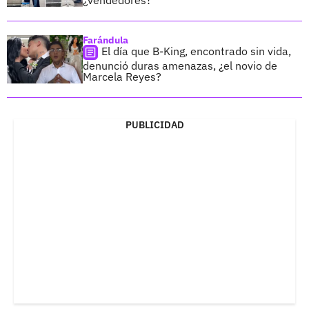
Farándula
El día que B-King, encontrado sin vida,
denunció duras amenazas, ¿el novio de
Marcela Reyes?
PUBLICIDAD