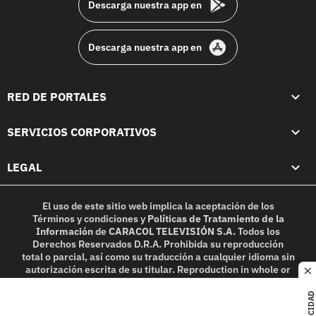
Descarga nuestra app en
Descarga nuestra app en
RED DE PORTALES
SERVICIOS CORPORATIVOS
LEGAL
El uso de este sitio web implica la aceptación de los
Términos y condiciones
y
Políticas de Tratamiento de la
Información
de
CARACOL TELEVISIÓN S.A.
Todos los
Derechos Reservados D.R.A. Prohibida su reproducción
total o parcial, así como su traducción a cualquier idioma sin
autorización escrita de su titular. Reproduction in whole or
c
in part, or translation without written permission is
prohibited. All rights reserved 2025.
PUBLICIDAD