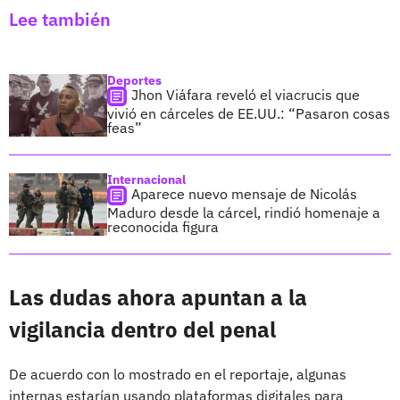
Lee también
Deportes
Jhon Viáfara reveló el viacrucis que
vivió en cárceles de EE.UU.: “Pasaron cosas
feas”
Internacional
Aparece nuevo mensaje de Nicolás
Maduro desde la cárcel, rindió homenaje a
reconocida figura
Las dudas ahora apuntan a la
vigilancia dentro del penal
De acuerdo con lo mostrado en el reportaje, algunas
internas estarían usando plataformas digitales para