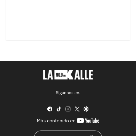
Síguenos en:
facebook
tiktok
instagram
twitter
google
youtube-
Más contenido en
footer