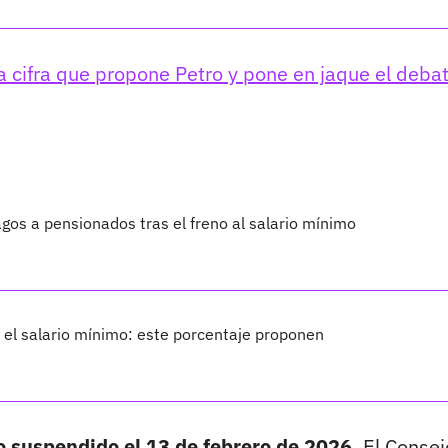
a cifra que propone Petro y pone en jaque el deba
os a pensionados tras el freno al salario mínimo
 el salario mínimo: este porcentaje proponen
o suspendido el 13 de febrero de 2026.
El Consej