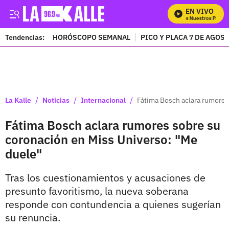
EN VIVO
Mira Todos Nuestros Progra
Tendencias:
HORÓSCOPO SEMANAL
PICO Y PLACA 7 DE AGOS
PUBLICIDAD
/
/
/
La Kalle
Noticias
Internacional
Fátima Bosch aclara rumores
Fátima Bosch aclara rumores sobre su
coronación en Miss Universo: "Me
duele"
Tras los cuestionamientos y acusaciones de
presunto favoritismo, la nueva soberana
responde con contundencia a quienes sugerían
su renuncia.