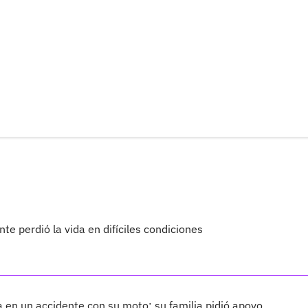
te perdió la vida en difíciles condiciones
 en un accidente con su moto; su familia pidió apoyo