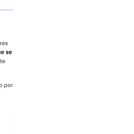
res
e se
te
o por