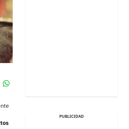
Whatsapp
k
ente
PUBLICIDAD
rtos