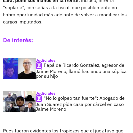
cara, pone sus manos en la frente,
incluso, intenta
"soplarle", con señas a la fiscal, que posiblemente no
habrá oportunidad más adelante de volver a modificar los
cargos imputados.
De interés:
Judiciales
Papá de Ricardo González, agresor de
Jaime Moreno, llamó haciendo una súplica
por su hijo
Judiciales
"No lo golpeó tan fuerte": Abogado de
Juan Suárez pide casa por cárcel en caso
Jaime Moreno
Pues fueron evidentes los tropiezos que el juez tuvo que