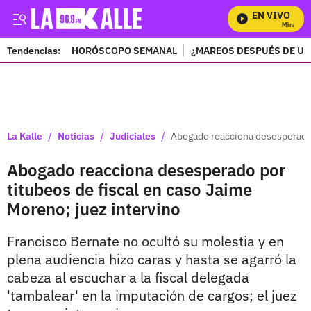
EN VIVO
Mira Todos
Tendencias:
HORÓSCOPO SEMANAL
¿MAREOS DESPUÉS DE UN
PUBLICIDAD
/
/
/
La Kalle
Noticias
Judiciales
Abogado reacciona desesperado p
Abogado reacciona desesperado por
titubeos de fiscal en caso Jaime
Moreno; juez intervino
Francisco Bernate no ocultó su molestia y en
plena audiencia hizo caras y hasta se agarró la
cabeza al escuchar a la fiscal delegada
'tambalear' en la imputación de cargos; el juez