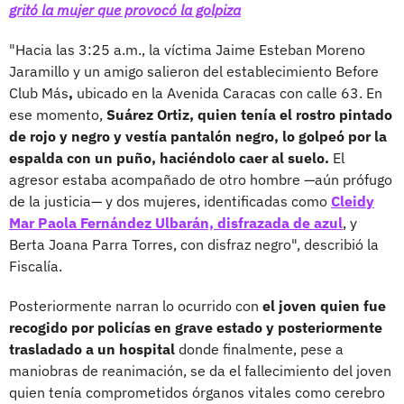
gritó la mujer que provocó la golpiza
"Hacia las 3:25 a.m., la víctima Jaime Esteban Moreno
Jaramillo y un amigo salieron del establecimiento Before
Club Más
,
ubicado en la Avenida Caracas con calle 63. En
ese momento,
Suárez Ortiz, quien tenía el rostro pintado
de rojo y negro y vestía pantalón negro, lo golpeó por la
espalda con un puño, haciéndolo caer al suelo.
El
agresor estaba acompañado de otro hombre —aún prófugo
de la justicia— y dos mujeres, identificadas como
Cleidy
Mar Paola Fernández Ulbarán, disfrazada de azul
, y
Berta Joana Parra Torres, con disfraz negro", describió la
Fiscalía.
Posteriormente narran lo ocurrido con
el joven quien fue
recogido por policías en grave estado y posteriormente
trasladado a un hospital
donde finalmente, pese a
maniobras de reanimación, se da el fallecimiento del joven
quien tenía comprometidos órganos vitales como cerebro