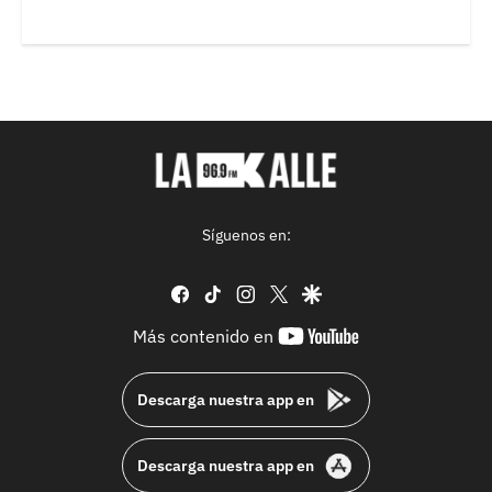
Síguenos en:
facebook
tiktok
instagram
twitter
google
youtube-
Más contenido en
footer
Descarga nuestra app en
Descarga nuestra app en