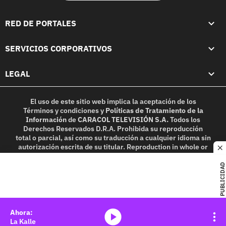
RED DE PORTALES
SERVICIOS CORPORATIVOS
LEGAL
El uso de este sitio web implica la aceptación de los
Términos y condiciones
y
Políticas de Tratamiento de la
Información
de
CARACOL TELEVISIÓN S.A.
Todos los
Derechos Reservados D.R.A. Prohibida su reproducción
total o parcial, así como su traducción a cualquier idioma sin
autorización escrita de su titular. Reproduction in whole or
c
in part, or translation without written permission is
prohibited. All rights reserved 2025.
PUBLICIDAD
MIEMBRO DE:
media-icon
La Kalle