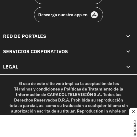
Descarga nuestra app en
RED DE PORTALES
SERVICIOS CORPORATIVOS
LEGAL
El uso de este sitio web implica la aceptación de los
Términos y condiciones
y
Políticas de Tratamiento de la
Información
de
CARACOL TELEVISIÓN S.A.
Todos los
Derechos Reservados D.R.A. Prohibida su reproducción
total o parcial, así como su traducción a cualquier idioma sin
autorización escrita de su titular. Reproduction in whole or
c
in part, or translation without written permission is
prohibited. All rights reserved 2025.
PUBLICIDAD
MIEMBRO DE: