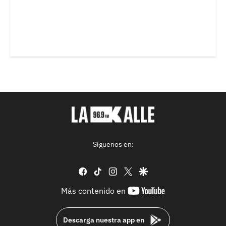
Síguenos en:
facebook
tiktok
instagram
twitter
google
youtube-
Más contenido en
footer
Descarga nuestra app en