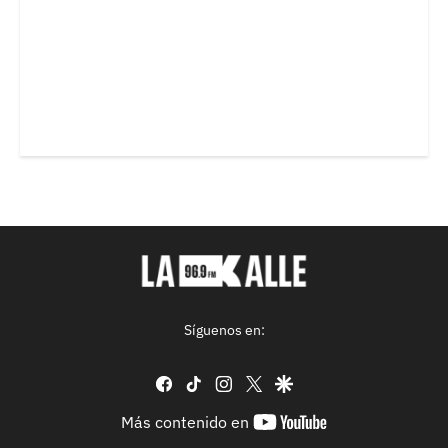
Síguenos en:
facebook
tiktok
instagram
twitter
google
youtube-
Más contenido en
footer