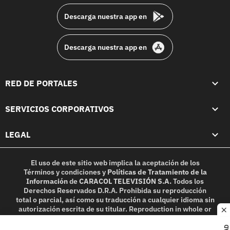
Descarga nuestra app en
Descarga nuestra app en
RED DE PORTALES
SERVICIOS CORPORATIVOS
LEGAL
El uso de este sitio web implica la aceptación de los
Términos y condiciones
y
Políticas de Tratamiento de la
Información
de
CARACOL TELEVISIÓN S.A.
Todos los
Derechos Reservados D.R.A. Prohibida su reproducción
total o parcial, así como su traducción a cualquier idioma sin
autorización escrita de su titular. Reproduction in whole or
c
in part, or translation without written permission is
prohibited. All rights reserved 2025.