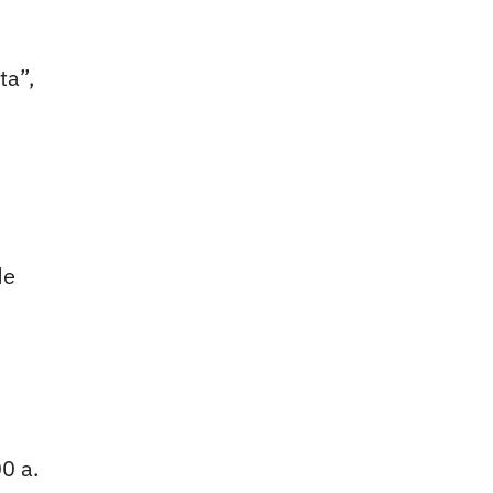
ta”,
de
0 a.