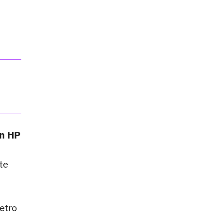
un HP
te
etro