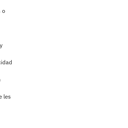
 o
y
cidad
n
e les