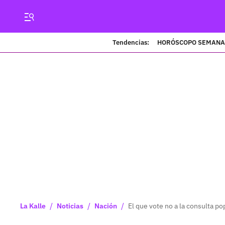
Tendencias:
HORÓSCOPO SEMANA
/
/
/
La Kalle
Noticias
Nación
El que vote no a la consulta p