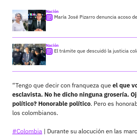
Nación
María José Pizarro denuncia acoso d
Nación
El trámite que descuidó la justicia c
“Tengo que decir con franqueza que
el que v
esclavista. No he dicho ninguna grosería. O
político? Honorable político
. Pero es honorab
los colombianos.
#Colombia
| Durante su alocución en las mar