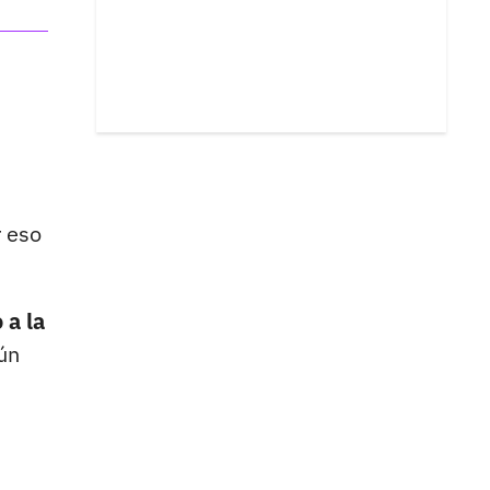
r eso
 a la
gún