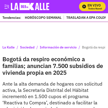
EN VIVO
Mira Todos Nuestros Pr
Tendencias:
HORÓSCOPO SEMANAL
TRASLADAN A EPA COLOM
PUBLICIDAD
/
/
/
La Kalle
Sociedad
Información de servicio
Bogotá da respir
Bogotá da respiro económico a
familias; anuncian 7.500 subsidios de
vivienda propia en 2025
Ante la alta demanda de hogares con solicitud
activa, la Secretaría Distrital del Hábitat
incrementó en 1.500 cupos el programa
‘Reactiva tu Compra’, destinado a facilitar la