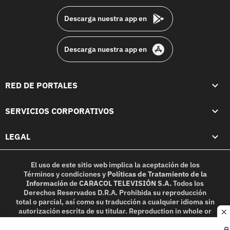
Descarga nuestra app en
Descarga nuestra app en
RED DE PORTALES
SERVICIOS CORPORATIVOS
LEGAL
El uso de este sitio web implica la aceptación de los
Términos y condiciones
y
Políticas de Tratamiento de la
Información
de
CARACOL TELEVISIÓN S.A.
Todos los
Derechos Reservados D.R.A. Prohibida su reproducción
total o parcial, así como su traducción a cualquier idioma sin
autorización escrita de su titular. Reproduction in whole or
c
in part, or translation without written permission is
prohibited. All rights reserved 2025.