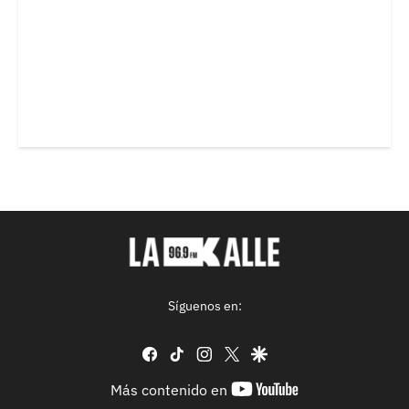
Síguenos en:
facebook
tiktok
instagram
twitter
google
youtube-
Más contenido en
footer