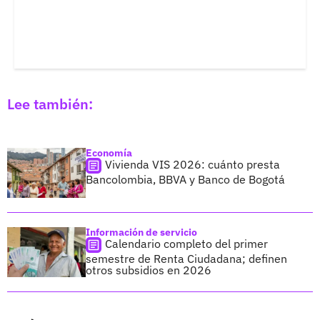
Lee también:
Economía
Vivienda VIS 2026: cuánto presta
Bancolombia, BBVA y Banco de Bogotá
Información de servicio
Calendario completo del primer
semestre de Renta Ciudadana; definen
otros subsidios en 2026