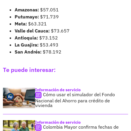
Amazonas:
$57.051
Putumayo:
$71.739
Meta:
$63.321
Valle del Cauca:
$73.657
Antioquia:
$73.152
La Guajira:
$53.493
San Andrés:
$78.192
Te puede interesar:
Información de servicio
Cómo usar el simulador del Fondo
Nacional del Ahorro para crédito de
vivienda
Información de servicio
Colombia Mayor confirma fechas de