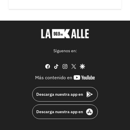
Síguenos en:
facebook
tiktok
instagram
twitter
google
youtube-
Más contenido en
footer
Descarga nuestra app en
Descarga nuestra app en