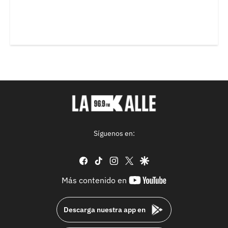
Síguenos en:
facebook
tiktok
instagram
twitter
google
youtube-
Más contenido en
footer
Descarga nuestra app en