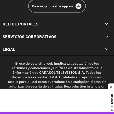
Descarga nuestra app en
RED DE PORTALES
SERVICIOS CORPORATIVOS
LEGAL
El uso de este sitio web implica la aceptación de los
Términos y condiciones
y
Políticas de Tratamiento de la
Información
de
CARACOL TELEVISIÓN S.A.
Todos los
Derechos Reservados D.R.A. Prohibida su reproducción
total o parcial, así como su traducción a cualquier idioma sin
autorización escrita de su titular. Reproduction in whole or
c
in part, or translation without written permission is
prohibited. All rights reserved 2025.
PUBLICIDAD
MIEMBRO DE: