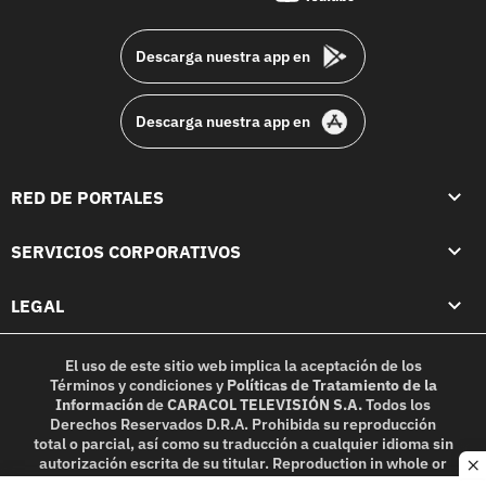
footer
Descarga nuestra app en
Descarga nuestra app en
RED DE PORTALES
SERVICIOS CORPORATIVOS
LEGAL
El uso de este sitio web implica la aceptación de los
Términos y condiciones
y
Políticas de Tratamiento de la
Información
de
CARACOL TELEVISIÓN S.A.
Todos los
Derechos Reservados D.R.A. Prohibida su reproducción
total o parcial, así como su traducción a cualquier idioma sin
autorización escrita de su titular. Reproduction in whole or
c
in part, or translation without written permission is