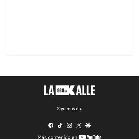
Síguenos en:
facebook
tiktok
instagram
twitter
google
youtube-
Más contenido en