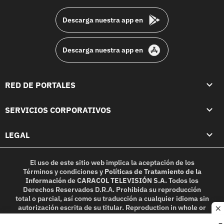
Descarga nuestra app en
Descarga nuestra app en
RED DE PORTALES
SERVICIOS CORPORATIVOS
LEGAL
El uso de este sitio web implica la aceptación de los
Términos y condiciones
y
Políticas de Tratamiento de la
Información
de
CARACOL TELEVISIÓN S.A.
Todos los
Derechos Reservados D.R.A. Prohibida su reproducción
total o parcial, así como su traducción a cualquier idioma sin
autorización escrita de su titular. Reproduction in whole or
c
in part, or translation without written permission is