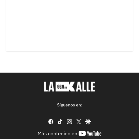
Síguenos en:
facebook
tiktok
instagram
twitter
google
youtube-
Más contenido en
footer