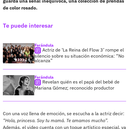
guarda una señal inequívoca, una colección de prendas
de color rosado.
Te puede interesar
Farándula
Actriz de ‘La Reina del Flow 3’ rompe el
silencio sobre su situación económica: “No
alcanza”
Farándula
Revelan quién es el papá del bebé de
Mariana Gómez; reconocido productor
Con una voz llena de emoción, se escucha a la actriz decir:
“Hola, princesa. Soy tu mamá. Te amamos mucho”.
Además, el video cuenta con un toque artístico especial, ya