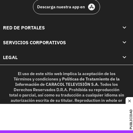
Descarga nuestra app en
RED DE PORTALES
SERVICIOS CORPORATIVOS
LEGAL
El uso de este sitio web implica la aceptación de los
Términos y condiciones
y
Políticas de Tratamiento de la
Información
de
CARACOL TELEVISIÓN S.A.
Todos los
Derechos Reservados D.R.A. Prohibida su reproducción
total o parcial, así como su traducción a cualquier idioma sin
autorización escrita de su titular. Reproduction in whole or
c
in part, or translation without written permission is
prohibited. All rights reserved 2025.
PUBLICIDAD
MIEMBRO DE: