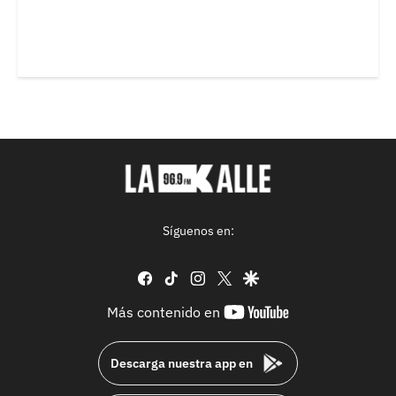
Síguenos en:
facebook
tiktok
instagram
twitter
google
youtube-
Más contenido en
footer
Descarga nuestra app en