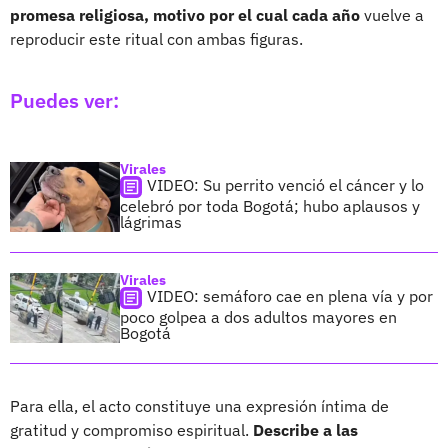
promesa religiosa, motivo por el cual cada año
vuelve a
reproducir este ritual con ambas figuras.
Puedes ver:
Virales
VIDEO: Su perrito venció el cáncer y lo
celebró por toda Bogotá; hubo aplausos y
lágrimas
Virales
VIDEO: semáforo cae en plena vía y por
poco golpea a dos adultos mayores en
Bogotá
Para ella, el acto constituye una expresión íntima de
gratitud y compromiso espiritual.
Describe a las