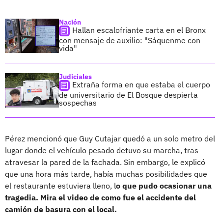
Nación
Hallan escalofriante carta en el Bronx
con mensaje de auxilio: "Sáquenme con
vida"
Judiciales
Extraña forma en que estaba el cuerpo
de universitario de El Bosque despierta
sospechas
Pérez mencionó que Guy Cutajar quedó a un solo metro del
lugar donde el vehículo pesado detuvo su marcha, tras
atravesar la pared de la fachada. Sin embargo, le explicó
que una hora más tarde, había muchas posibilidades que
el restaurante estuviera lleno, l
o que pudo ocasionar una
tragedia. Mira el video de como fue el accidente del
camión de basura con el local.