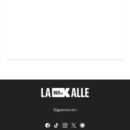
Síguenos en:
facebook
tiktok
instagram
twitter
google