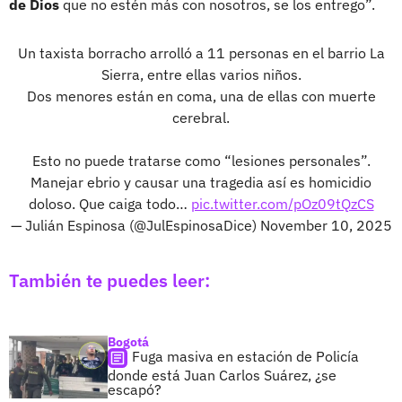
de Dios
que no estén más con nosotros, se los entrego”.
Un taxista borracho arrolló a 11 personas en el barrio La
Sierra, entre ellas varios niños.
Dos menores están en coma, una de ellas con muerte
cerebral.
Esto no puede tratarse como “lesiones personales”.
Manejar ebrio y causar una tragedia así es homicidio
doloso. Que caiga todo…
pic.twitter.com/pOz09tQzCS
— Julián Espinosa (@JulEspinosaDice)
November 10, 2025
También te puedes leer:
Bogotá
Fuga masiva en estación de Policía
donde está Juan Carlos Suárez, ¿se
escapó?