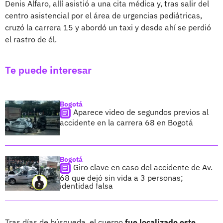
Denis Alfaro, allí asistió a una cita médica y, tras salir del
centro asistencial por el área de urgencias pediátricas,
cruzó la carrera 15 y abordó un taxi y desde ahí se perdió
el rastro de él.
Te puede interesar
Bogotá
Aparece video de segundos previos al
accidente en la carrera 68 en Bogotá
Bogotá
Giro clave en caso del accidente de Av.
68 que dejó sin vida a 3 personas;
identidad falsa
Tras días de búsqueda, el cuerpo
fue localizado este