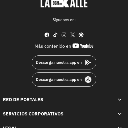
Síguenos en:
facebook
tiktok
instagram
twitter
google
youtube-
Más contenido en
footer
Descarga nuestra app en
Descarga nuestra app en
RED DE PORTALES
SERVICIOS CORPORATIVOS