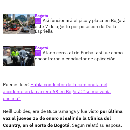
Bogotá
Así funcionará el pico y placa en Bogotá
este 7 de agosto por posesión de De la
Espriella
Bogotá
Atado cerca al río Fucha: así fue como
encontraron a conductor de aplicación
Puedes leer:
Habla conductor de la camioneta del
accidente en la carrera 68 en Bogotá: “se me venía
encima”
Neill Cubides, era de Bucaramanga y fue visto
por última
vez el jueves 15 de enero al salir de la Clínica del
Country, en el norte de Bogotá.
Según relató su esposa,