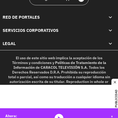
RED DE PORTALES
SERVICIOS CORPORATIVOS
LEGAL
El uso de este sitio web implica la aceptación de los
Términos y condiciones
y
Políticas de Tratamiento de la
Información
de
CARACOL TELEVISIÓN S.A.
Todos los
Derechos Reservados D.R.A. Prohibida su reproducción
total o parcial, así como su traducción a cualquier idioma sin
autorización escrita de su titular. Reproduction in whole or
c
in part, or translation without written permission is
prohibited. All rights reserved 2025.
PUBLICIDAD
MIEMBRO DE:
media-icon