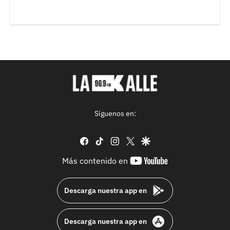
Síguenos en:
facebook
tiktok
instagram
twitter
google
youtube-
Más contenido en
footer
Descarga nuestra app en
Descarga nuestra app en