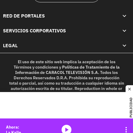
RED DE PORTALES
SERVICIOS CORPORATIVOS
LEGAL
El uso de este sitio web implica la aceptación de los
Términos y condiciones
y
Políticas de Tratamiento de la
Información
de
CARACOL TELEVISIÓN S.A.
Todos los
Derechos Reservados D.R.A. Prohibida su reproducción
total o parcial, así como su traducción a cualquier idioma sin
autorización escrita de su titular. Reproduction in whole or
c
in part, or translation without written permission is
prohibited. All rights reserved 2025.
PUBLICIDAD
MIEMBRO DE:
media-icon
La Kalle