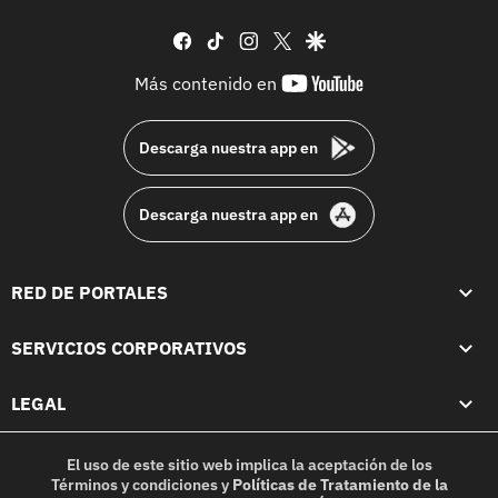
facebook
tiktok
instagram
twitter
google
youtube-
Más contenido en
footer
Descarga nuestra app en
Descarga nuestra app en
RED DE PORTALES
SERVICIOS CORPORATIVOS
LEGAL
El uso de este sitio web implica la aceptación de los
Términos y condiciones
y
Políticas de Tratamiento de la