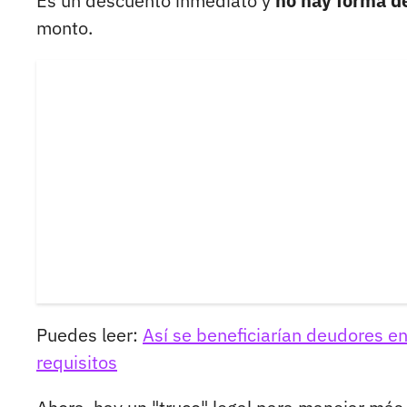
Es un descuento inmediato y
no hay forma de
monto.
Puedes leer:
Así se beneficiarían deudores e
requisitos