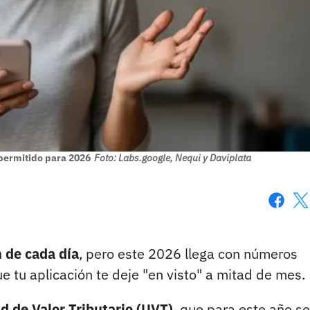
 permitido para 2026
Foto: Labs.google, Nequi y Daviplata
Faceboo
X
n de cada día
, pero este 2026 llega con números
 tu aplicación te deje "en visto" a mitad de mes.
d de Valor Tributario (UVT)
, que para este año se