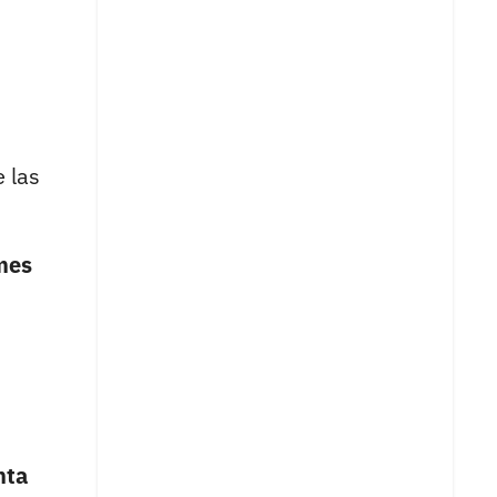
e las
mes
nta