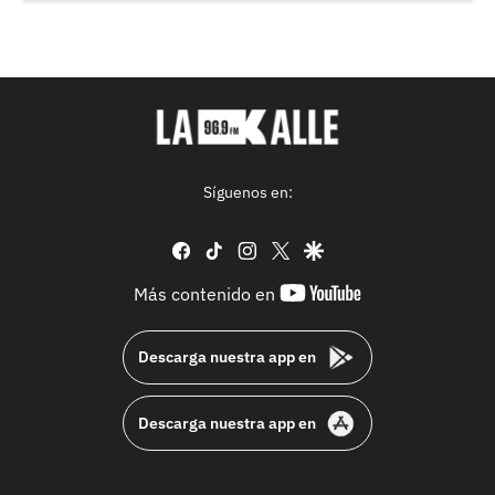
Síguenos en:
facebook
tiktok
instagram
twitter
google
youtube-
Más contenido en
footer
Descarga nuestra app en
Descarga nuestra app en