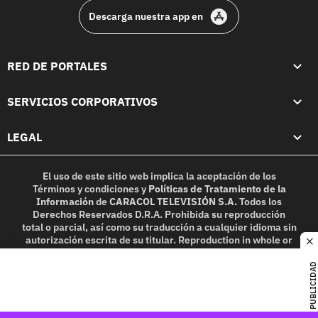
Descarga nuestra app en
RED DE PORTALES
SERVICIOS CORPORATIVOS
LEGAL
El uso de este sitio web implica la aceptación de los
Términos y condiciones
y
Políticas de Tratamiento de la
Información
de
CARACOL TELEVISIÓN S.A.
Todos los
Derechos Reservados D.R.A. Prohibida su reproducción
total o parcial, así como su traducción a cualquier idioma sin
autorización escrita de su titular. Reproduction in whole or
c
in part, or translation without written permission is
prohibited. All rights reserved 2025.
PUBLICIDAD
MIEMBRO DE: