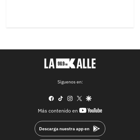
Síguenos en:
facebook
tiktok
instagram
twitter
google
youtube-
Más contenido en
footer
Descarga nuestra app en