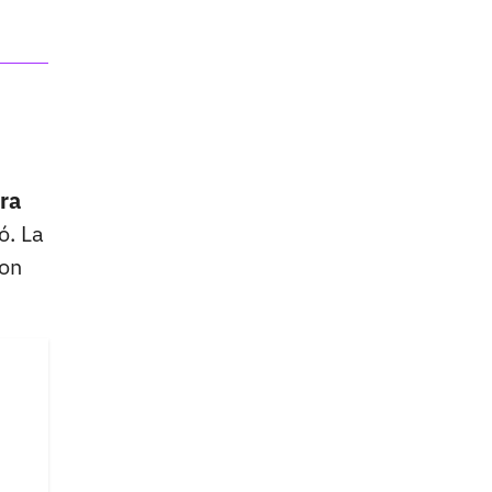
era
ó. La
ron