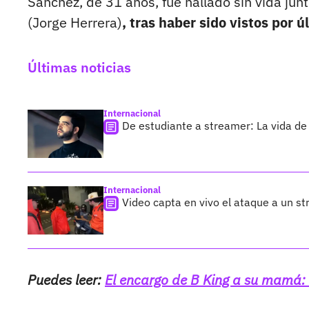
Sánchez, de 31 años, fue hallado sin vida ju
(Jorge Herrera)
, tras haber sido vistos por 
Últimas noticias
Internacional
De estudiante a streamer: La vida de 
Internacional
Video capta en vivo el ataque a un s
Puedes leer:
El encargo de B King a su mamá: 