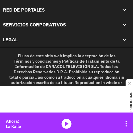
RED DE PORTALES
SERVICIOS CORPORATIVOS
LEGAL
El uso de este sitio web implica la aceptación de los
Términos y condiciones
y
Políticas de Tratamiento de la
Información
de
CARACOL TELEVISIÓN S.A.
Todos los
Derechos Reservados D.R.A. Prohibida su reproducción
total o parcial, así como su traducción a cualquier idioma sin
autorización escrita de su titular. Reproduction in whole or
c
in part, or translation without written permission is
prohibited. All rights reserved 2025.
PUBLICIDAD
MIEMBRO DE:
media-icon
La Kalle