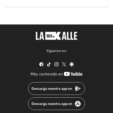
Síguenos en:
facebook
tiktok
instagram
twitter
google
youtube-
Más contenido en
footer
Descarga nuestra app en
Descarga nuestra app en