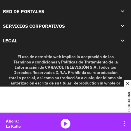
RED DE PORTALES
SERVICIOS CORPORATIVOS
LEGAL
El uso de este sitio web implica la aceptación de los
Términos y condiciones
y
Políticas de Tratamiento de la
Información
de
CARACOL TELEVISIÓN S.A.
Todos los
Derechos Reservados D.R.A. Prohibida su reproducción
total o parcial, así como su traducción a cualquier idioma sin
autorización escrita de su titular. Reproduction in whole or
c
in part, or translation without written permission is
prohibited. All rights reserved 2025.
PUBLICIDAD
MIEMBRO DE:
media-icon
La Kalle