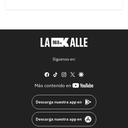
Síguenos en:
facebook
tiktok
instagram
twitter
google
youtube-
Más contenido en
footer
Descarga nuestra app en
Descarga nuestra app en