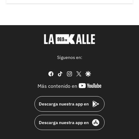
Síguenos en:
facebook
tiktok
instagram
twitter
google
youtube-
Más contenido en
footer
Descarga nuestra app en
Descarga nuestra app en