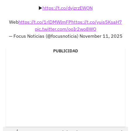
▶️
https://t.co/dvjzrzEWQN
Web
https://t.co/1rlDMWlmFP
https://t.co/yuis5KsaH7
pic.twitter.com/ooIr2wo8WO
— Focus Noticias (@focusnoticia)
November 11, 2025
PUBLICIDAD