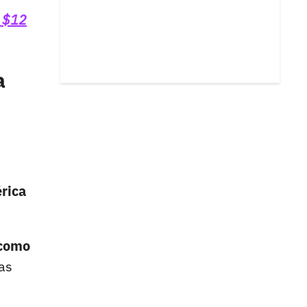
e $12
a
rica
 como
cas