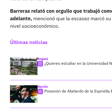
Barreras relató con orgullo que trabajó co
adelante,
mencionó que la escasez marcó su i
nivel socioeconómico.
Últimas noticias
Bogotá
¿Quieres estudiar en la Universidad 
Nación
Posesión de Abelardo de la Espriella 