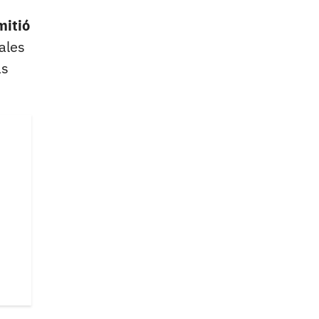
mitió
ales
as