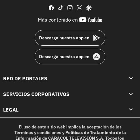
facebook
tiktok
instagram
twitter
google
youtube-
Más contenido en
footer
Descarga nuestra app en
Descarga nuestra app en
RED DE PORTALES
SERVICIOS CORPORATIVOS
LEGAL
El uso de este sitio web implica la aceptación de los
Términos y condiciones
y
Políticas de Tratamiento de la
Información
de
CARACOL TELEVISIÓN S.A.
Todos los