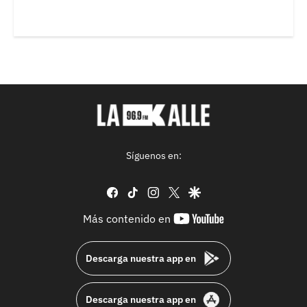
Síguenos en:
facebook
tiktok
instagram
twitter
google
youtube-
Más contenido en
footer
Descarga nuestra app en
Descarga nuestra app en