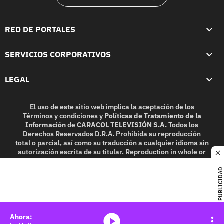
RED DE PORTALES
SERVICIOS CORPORATIVOS
LEGAL
El uso de este sitio web implica la aceptación de los
Términos y condiciones
y
Políticas de Tratamiento de la
Información
de
CARACOL TELEVISIÓN S.A.
Todos los
Derechos Reservados D.R.A. Prohibida su reproducción
total o parcial, así como su traducción a cualquier idioma sin
autorización escrita de su titular. Reproduction in whole or
c
in part, or translation without written permission is
prohibited. All rights reserved 2025.
PUBLICIDAD
MIEMBRO DE:
media-icon