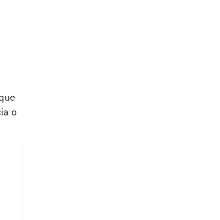
que
ia o