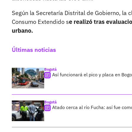
Según la Secretaría Distrital de Gobierno, la 
Consumo Extendido s
e realizó tras evaluaci
urbano.
Últimas noticias
Bogotá
Así funcionará el pico y placa en Bog
Bogotá
Atado cerca al río Fucha: así fue co