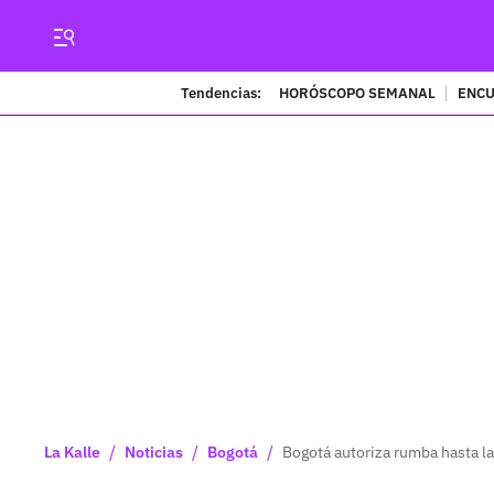
Tendencias:
HORÓSCOPO SEMANAL
ENCU
/
/
/
La Kalle
Noticias
Bogotá
Bogotá autoriza rumba hasta la